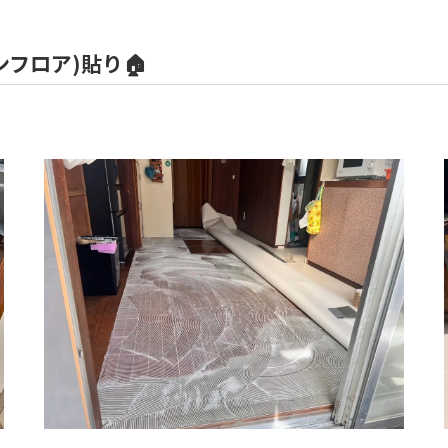
フロア)貼り🏠