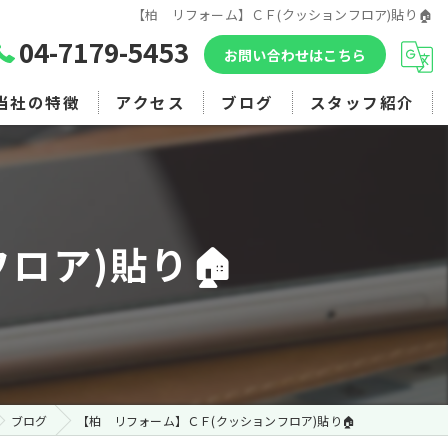
【柏 リフォーム】ＣＦ(クッションフロア)貼り🏠
04-7179-5453
お問い合わせはこちら
当社の特徴
アクセス
ブログ
スタッフ紹介
マンション
アパート
ロア)貼り🏠
戸建て
外壁塗装
内装
ブログ
【柏 リフォーム】ＣＦ(クッションフロア)貼り🏠