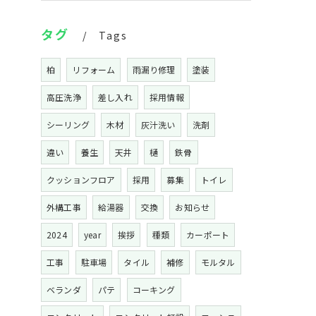
タグ
Tags
柏
リフォーム
雨漏り修理
塗装
高圧洗浄
差し入れ
採用情報
シーリング
木材
灰汁洗い
洗剤
違い
養生
天井
樋
鉄骨
クッションフロア
採用
募集
トイレ
外構工事
給湯器
交換
お知らせ
2024
year
挨拶
種類
カーポート
工事
駐車場
タイル
補修
モルタル
ベランダ
パテ
コーキング