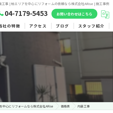
装工事 | 柏エリアを中心にリフォームの依頼なら株式会社ARise | 施工事例
04-7179-5453
お問い合わせはこちら
当社の特徴
アクセス
ブログ
スタッフ紹介
マンション
アパート
戸建て
外壁塗装
内装
を中心にリフォームなら株式会社ARise
価格表
内装工事