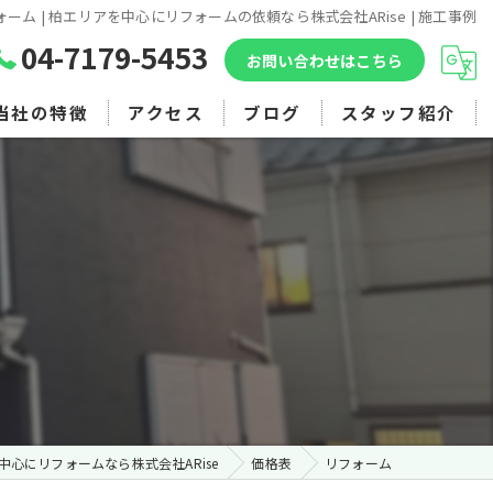
ォーム | 柏エリアを中心にリフォームの依頼なら株式会社ARise | 施工事例
04-7179-5453
お問い合わせはこちら
当社の特徴
アクセス
ブログ
スタッフ紹介
マンション
アパート
戸建て
外壁塗装
内装
中心にリフォームなら株式会社ARise
価格表
リフォーム